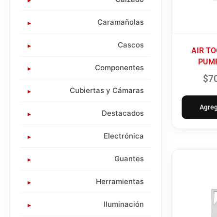
Caramañolas
Cascos
AIR TO
PUMP
Componentes
$
7
Cubiertas y Cámaras
Agreg
Destacados
Electrónica
Guantes
Herramientas
Iluminación