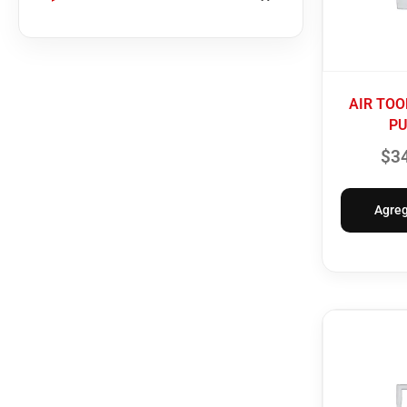
AIR TO
PU
$
3
Agreg