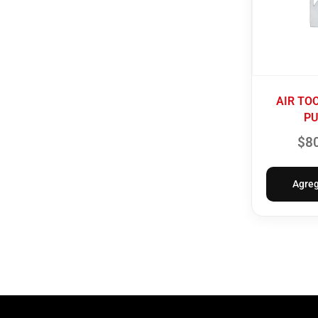
AIR TO
PU
$
8
Agreg