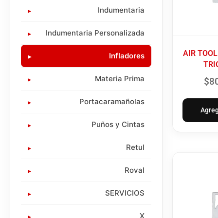
Indumentaria
Indumentaria Personalizada
AIR TOO
Infladores
TRI
Materia Prima
$
8
Portacaramañolas
Agreg
Puños y Cintas
Retul
Roval
SERVICIOS
X