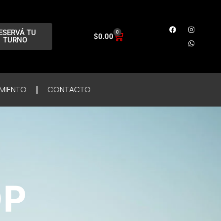
ESERVÁ TU
0
$
0.00
TURNO
MIENTO
CONTACTO
OP