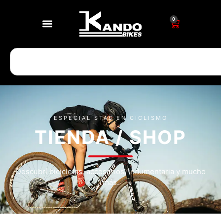
0
ESPECIALISTAS EN CICLISMO
TIENDA / SHOP
Descubrí bicicletas, accesorios, indumentaria y mucho
más.