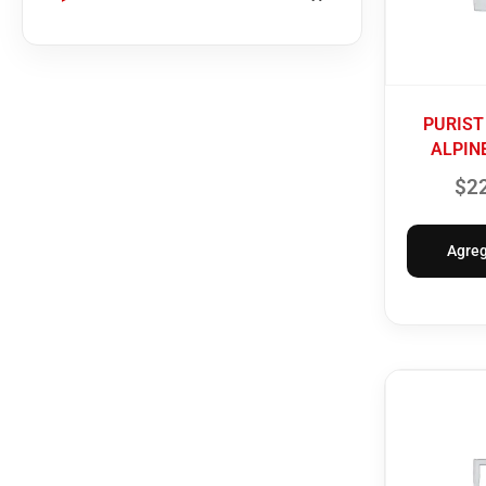
PURIST 
ALPIN
$
2
Agreg