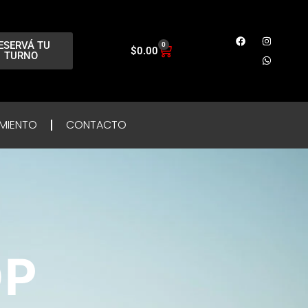
ESERVÁ TU
0
$
0.00
TURNO
MIENTO
CONTACTO
OP