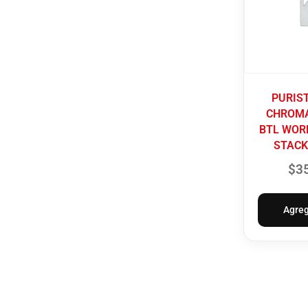
PURIS
CHROMA
BTL WOR
STACK
$
3
Agreg