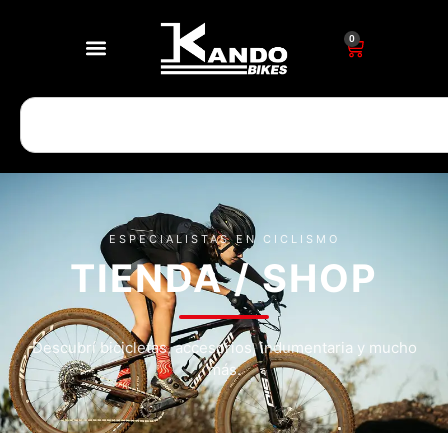
0
ESPECIALISTAS EN CICLISMO
TIENDA / SHOP
Descubrí bicicletas, accesorios, indumentaria y mucho
más.