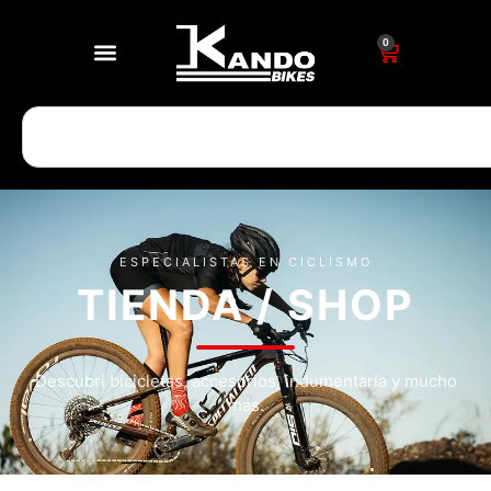
0
ESPECIALISTAS EN CICLISMO
TIENDA / SHOP
Descubrí bicicletas, accesorios, indumentaria y mucho
más.