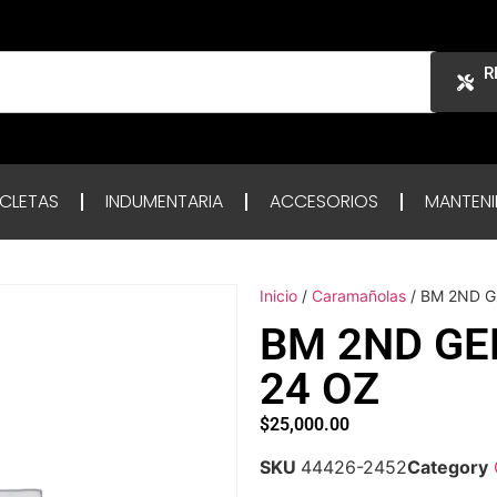
R
ICLETAS
INDUMENTARIA
ACCESORIOS
MANTENI
Inicio
/
Caramañolas
/ BM 2ND G
BM 2ND GE
24 OZ
$
25,000.00
SKU
44426-2452
Category