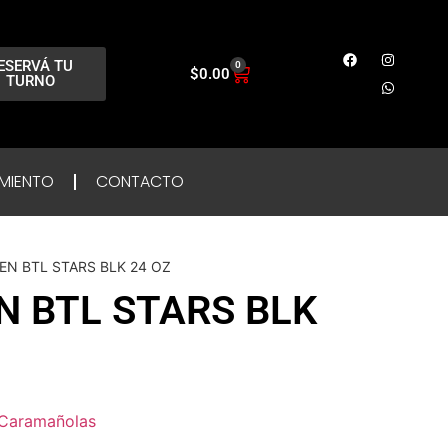
ESERVÁ TU
0
$
0.00
TURNO
MIENTO
CONTACTO
EN BTL STARS BLK 24 OZ
N BTL STARS BLK
Caramañolas