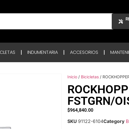
R
ICLETAS
INDUMENTARIA
ACCESORIOS
MANTENI
Inicio
/
Bicicletas
/ ROCKHOPPER
ROCKHOPPE
FSTGRN/OI
$
964,840.00
SKU
91122-6104
Category
B