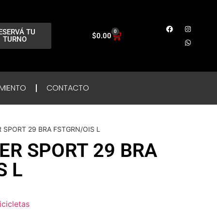
ESERVÁ TU
0
$
0.00
TURNO
MIENTO
CONTACTO
 SPORT 29 BRA FSTGRN/OIS L
R SPORT 29 BRA
S L
icicletas