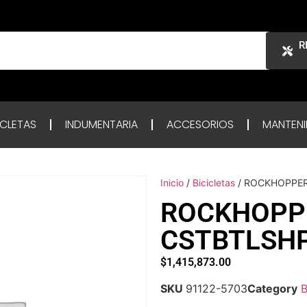
R
ICLETAS
INDUMENTARIA
ACCESORIOS
MANTENI
Inicio
/
Bicicletas
/ ROCKHOPPER
ROCKHOPP
CSTBTLSH
$
1,415,873.00
SKU
91122-5703
Category
B