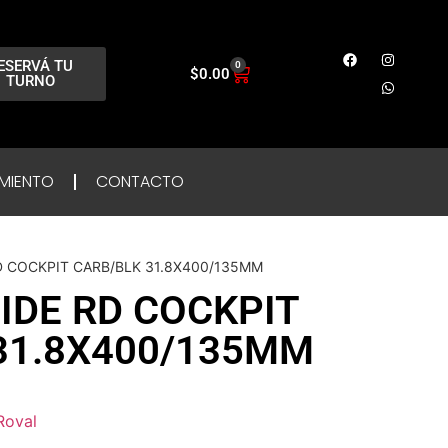
ESERVÁ TU
0
$
0.00
TURNO
MIENTO
CONTACTO
D COCKPIT CARB/BLK 31.8X400/135MM
IDE RD COCKPIT
31.8X400/135MM
Roval