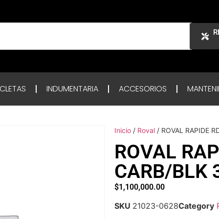
R
ICLETAS
INDUMENTARIA
ACCESORIOS
MANTENI
Inicio
/
Roval
/ ROVAL RAPIDE R
ROVAL RAP
CARB/BLK 
$
1,100,000.00
SKU
21023-0628
Category