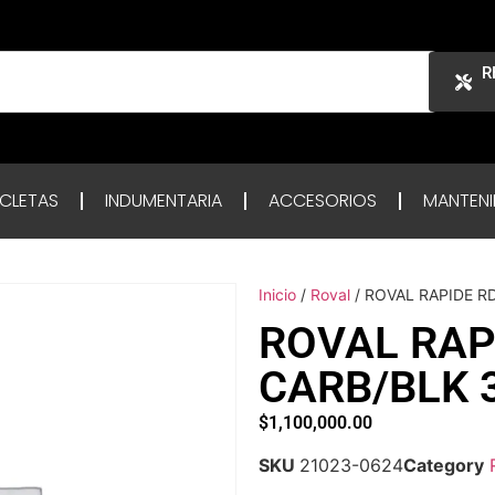
R
ICLETAS
INDUMENTARIA
ACCESORIOS
MANTENI
Inicio
/
Roval
/ ROVAL RAPIDE R
ROVAL RAP
CARB/BLK 
$
1,100,000.00
SKU
21023-0624
Category