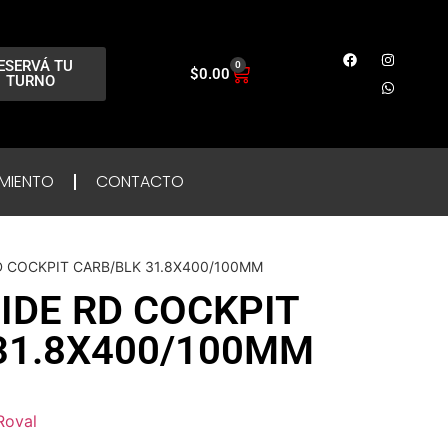
ESERVÁ TU
0
$
0.00
TURNO
MIENTO
CONTACTO
D COCKPIT CARB/BLK 31.8X400/100MM
IDE RD COCKPIT
31.8X400/100MM
Roval