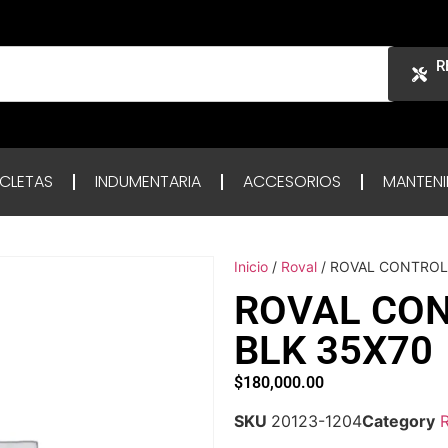
R
ICLETAS
INDUMENTARIA
ACCESORIOS
MANTENI
Inicio
/
Roval
/ ROVAL CONTROL
ROVAL CON
BLK 35X70
$
180,000.00
SKU
20123-1204
Category