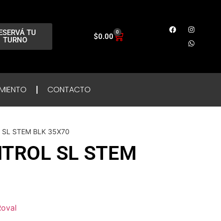
ESERVÁ TU
0
$
0.00
TURNO
MIENTO
CONTACTO
 SL STEM BLK 35X70
TROL SL STEM
Roval