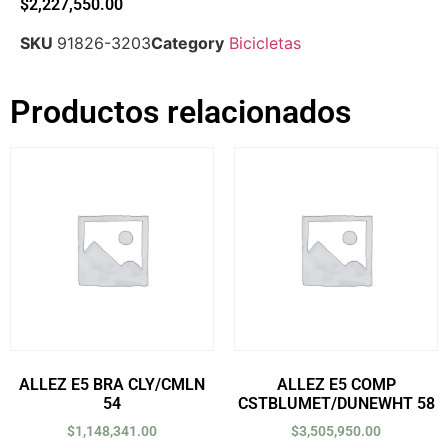
$
2,227,550.00
SKU
91826-3203
Category
Bicicletas
Productos relacionados
ALLEZ E5 BRA CLY/CMLN
ALLEZ E5 COMP
54
CSTBLUMET/DUNEWHT 58
$
1,148,341.00
$
3,505,950.00