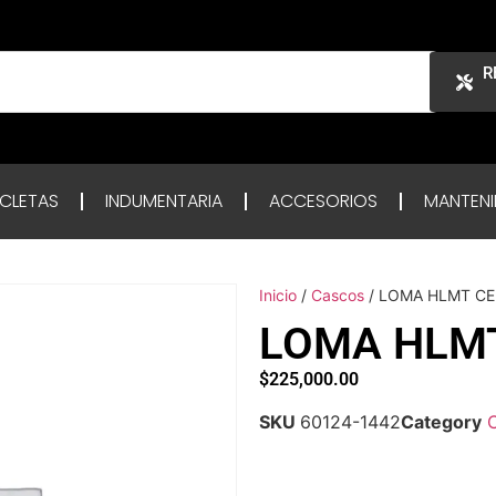
R
ICLETAS
INDUMENTARIA
ACCESORIOS
MANTENI
Inicio
/
Cascos
/ LOMA HLMT CE
LOMA HLMT
$
225,000.00
SKU
60124-1442
Category