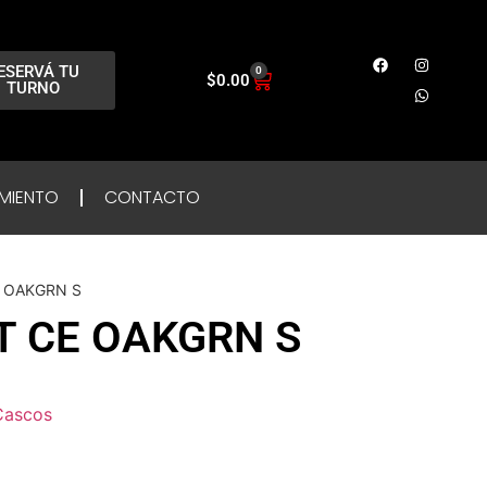
ESERVÁ TU
0
$
0.00
TURNO
MIENTO
CONTACTO
 OAKGRN S
 CE OAKGRN S
Cascos