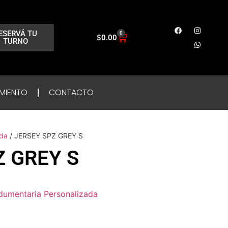
ESERVÁ TU
0
$
0.00
TURNO
MIENTO
CONTACTO
ada
/ JERSEY SPZ GREY S
Z GREY S
dumentaria Personalizada