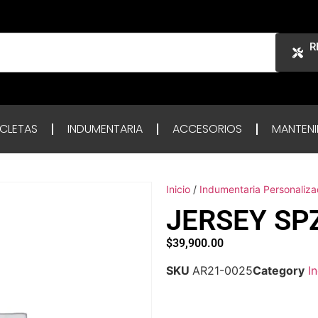
R
ICLETAS
INDUMENTARIA
ACCESORIOS
MANTENI
Inicio
/
Indumentaria Personaliz
JERSEY SP
$
39,900.00
SKU
AR21-0025
Category
I