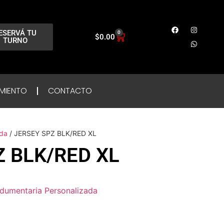
ESERVÁ TU
0
$
0.00
TURNO
MIENTO
CONTACTO
ada
/ JERSEY SPZ BLK/RED XL
Z BLK/RED XL
ndumentaria Personalizada