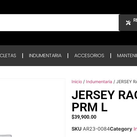
R
ICLETAS
INDUMENTARIA
ACCESORIOS
MANTENI
Inicio
/
Indumentaria
/ JERSEY R
JERSEY RA
PRM L
$
39,900.00
SKU
AR23-0084
Category
I