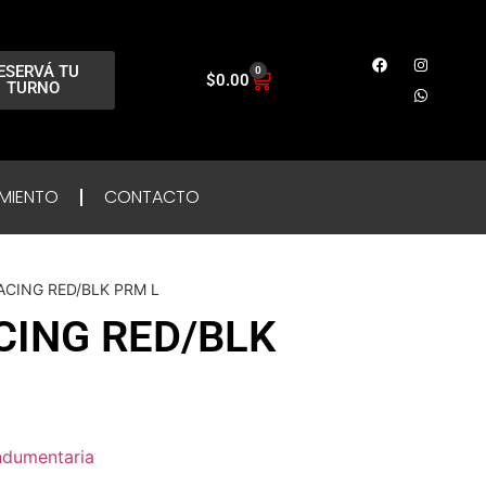
ESERVÁ TU
0
$
0.00
TURNO
MIENTO
CONTACTO
ACING RED/BLK PRM L
CING RED/BLK
ndumentaria