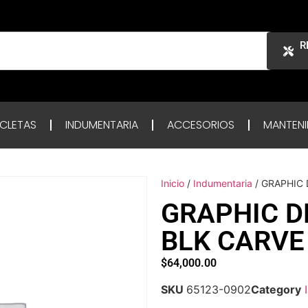
R
ICLETAS
INDUMENTARIA
ACCESORIOS
MANTENI
Inicio
/
Indumentaria
/ GRAPHIC 
GRAPHIC D
BLK CARVE
$
64,000.00
SKU
65123-0902
Category