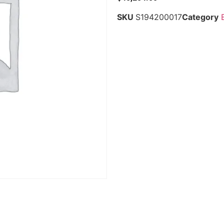
SKU
S194200017
Category