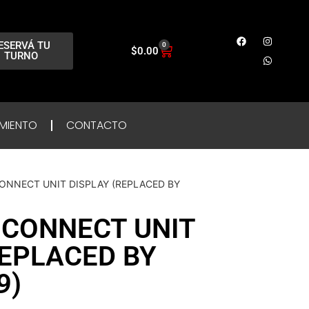
ESERVÁ TU
0
$
0.00
TURNO
MIENTO
CONTACTO
CONNECT UNIT DISPLAY (REPLACED BY
 CONNECT UNIT
REPLACED BY
9)