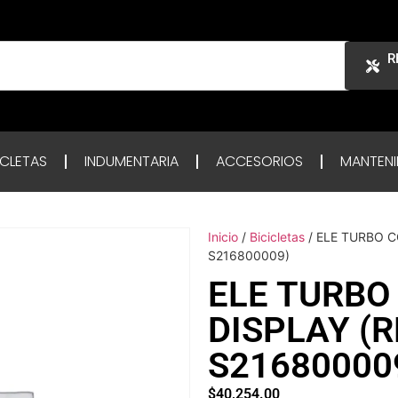
R
ICLETAS
INDUMENTARIA
ACCESORIOS
MANTENI
Inicio
/
Bicicletas
/ ELE TURBO 
S216800009)
ELE TURBO
DISPLAY (
S21680000
$
40,254.00