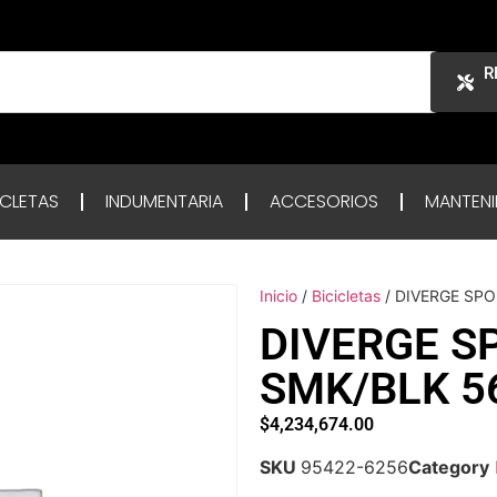
R
ICLETAS
INDUMENTARIA
ACCESORIOS
MANTENI
Inicio
/
Bicicletas
/ DIVERGE SP
DIVERGE S
SMK/BLK 5
$
4,234,674.00
SKU
95422-6256
Category