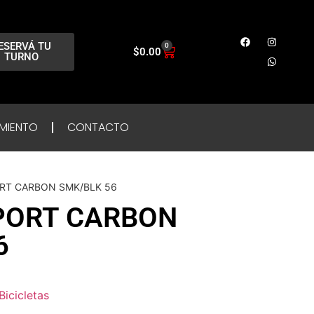
ESERVÁ TU
0
$
0.00
TURNO
MIENTO
CONTACTO
ORT CARBON SMK/BLK 56
PORT CARBON
6
Bicicletas