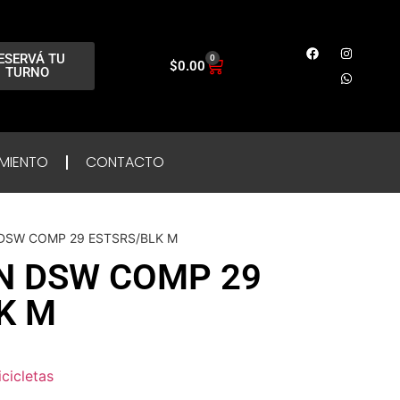
ESERVÁ TU
0
$
0.00
TURNO
MIENTO
CONTACTO
 DSW COMP 29 ESTSRS/BLK M
N DSW COMP 29
K M
icicletas