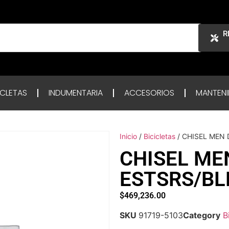
R
ICLETAS
INDUMENTARIA
ACCESORIOS
MANTENI
Inicio
/
Bicicletas
/ CHISEL MEN
CHISEL ME
ESTSRS/BL
$
469,236.00
SKU
91719-5103
Category
B