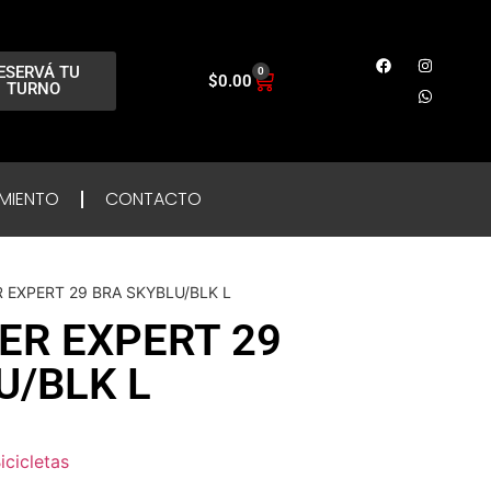
ESERVÁ TU
0
$
0.00
TURNO
MIENTO
CONTACTO
 EXPERT 29 BRA SKYBLU/BLK L
R EXPERT 29
U/BLK L
icicletas