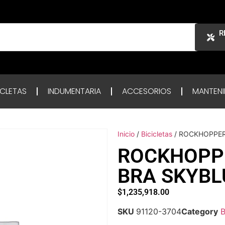
R
ICLETAS
INDUMENTARIA
ACCESORIOS
MANTENI
Inicio
/
Bicicletas
/ ROCKHOPPER
ROCKHOPPE
BRA SKYBL
$
1,235,918.00
SKU
91120-3704
Category
B