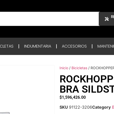
R
ICLETAS
INDUMENTARIA
ACCESORIOS
MANTENI
Inicio
/
Bicicletas
/ ROCKHOPPER
ROCKHOPPE
BRA SILDS
$
1,596,426.00
SKU
91122-3206
Category
B