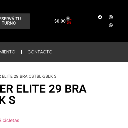
ESERVÁ TU
0
$
0.00
TURNO
MIENTO
CONTACTO
ELITE 29 BRA CSTBLK/BLK S
R ELITE 29 BRA
K S
Bicicletas