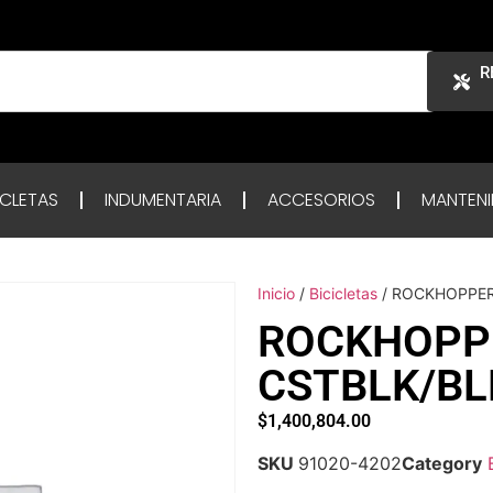
R
ICLETAS
INDUMENTARIA
ACCESORIOS
MANTENI
Inicio
/
Bicicletas
/ ROCKHOPPER 
ROCKHOPPE
CSTBLK/BL
$
1,400,804.00
SKU
91020-4202
Category