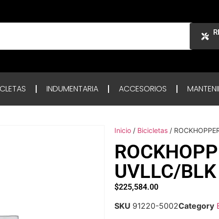
R
ICLETAS
INDUMENTARIA
ACCESORIOS
MANTENI
Inicio
/
Bicicletas
/ ROCKHOPPER
ROCKHOPPE
UVLLC/BLK
$
225,584.00
SKU
91220-5002
Category