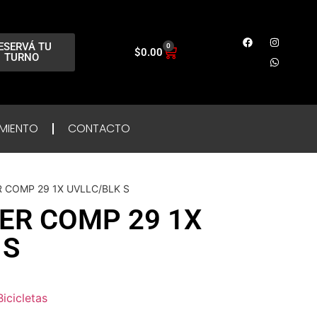
ESERVÁ TU
0
$
0.00
TURNO
MIENTO
CONTACTO
 COMP 29 1X UVLLC/BLK S
R COMP 29 1X
 S
Bicicletas