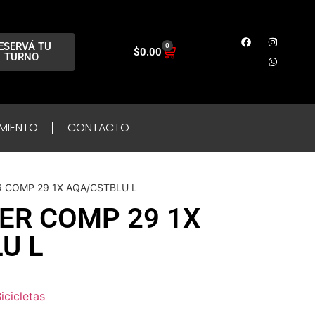
ESERVÁ TU
0
$
0.00
TURNO
MIENTO
CONTACTO
 COMP 29 1X AQA/CSTBLU L
R COMP 29 1X
U L
icicletas