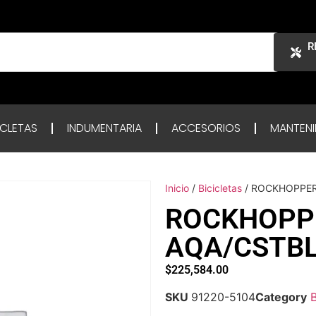
R
ICLETAS
INDUMENTARIA
ACCESORIOS
MANTENI
Inicio
/
Bicicletas
/ ROCKHOPPER
ROCKHOPPE
AQA/CSTBL
$
225,584.00
SKU
91220-5104
Category
B