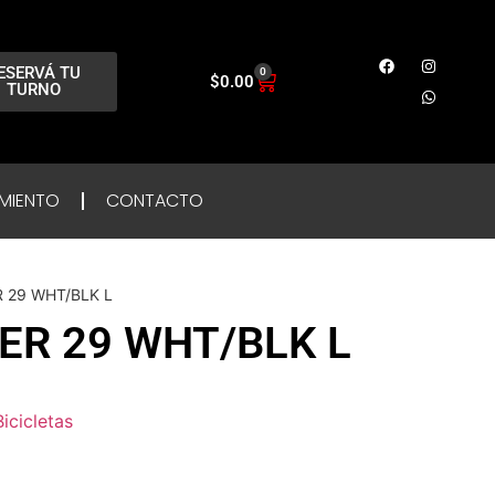
ESERVÁ TU
0
$
0.00
TURNO
MIENTO
CONTACTO
 29 WHT/BLK L
R 29 WHT/BLK L
Bicicletas