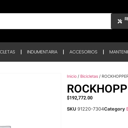
R
ICLETAS
INDUMENTARIA
ACCESORIOS
MANTENI
Inicio
/
Bicicletas
/ ROCKHOPPER
ROCKHOPPE
$
192,772.00
SKU
91220-7304
Category