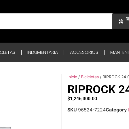
R
ICLETAS
INDUMENTARIA
ACCESORIOS
MANTENI
Inicio
/
Bicicletas
/ RIPROCK 24 
RIPROCK 2
$
1,246,300.00
SKU
96524-7224
Category