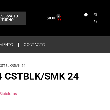
ESERVÁ TU
0
$
0.00
TURNO
MIENTO
CONTACTO
CSTBLK/SMK 24
4 CSTBLK/SMK 24
Bicicletas