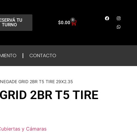
ESERVÁ TU
0
$
0.00
TURNO
MIENTO
CONTACTO
ENEGADE GRID 2BR T5 TIRE 29X2.35
GRID 2BR T5 TIRE
Cubiertas y Cámaras