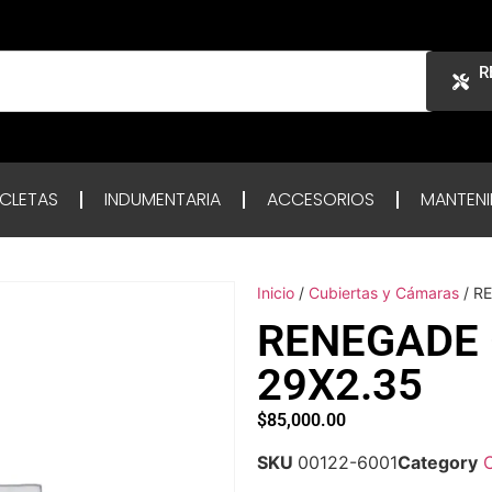
R
ICLETAS
INDUMENTARIA
ACCESORIOS
MANTENI
Inicio
/
Cubiertas y Cámaras
/ R
RENEGADE 
29X2.35
$
85,000.00
SKU
00122-6001
Category