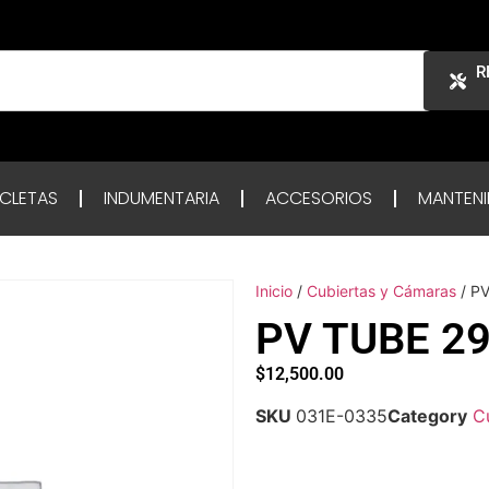
R
ICLETAS
INDUMENTARIA
ACCESORIOS
MANTENI
Inicio
/
Cubiertas y Cámaras
/ P
PV TUBE 2
$
12,500.00
SKU
031E-0335
Category
C