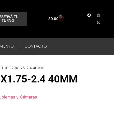
ESERVÁ TU
0
$
0.00
TURNO
MIENTO
CONTACTO
V TUBE 29X1.75-2.4 40MM
9X1.75-2.4 40MM
ubiertas y Cámaras