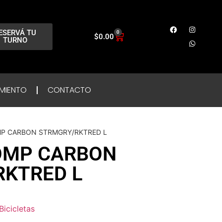
ESERVÁ TU
0
$
0.00
TURNO
MIENTO
CONTACTO
MP CARBON STRMGRY/RKTRED L
OMP CARBON
RKTRED L
Bicicletas