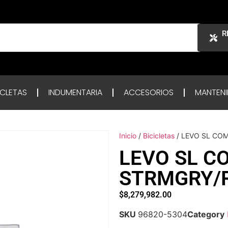
R
ICLETAS
INDUMENTARIA
ACCESORIOS
MANTENI
Inicio
/
Bicicletas
/ LEVO SL CO
LEVO SL C
STRMGRY/
$
8,279,982.00
SKU
96820-5304
Category