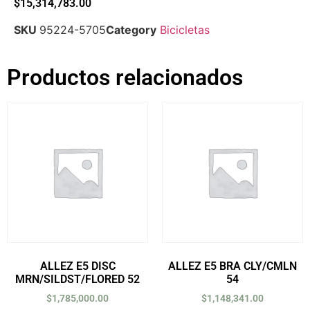
$
15,314,783.00
SKU
95224-5705
Category
Bicicletas
Productos relacionados
ALLEZ E5 DISC
ALLEZ E5 BRA CLY/CMLN
MRN/SILDST/FLORED 52
54
$
1,785,000.00
$
1,148,341.00