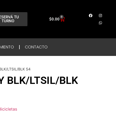
ESERVÁ TU
0
$
0.00
TURNO
MIENTO
CONTACTO
BLK/LTSIL/BLK S4
Y BLK/LTSIL/BLK
Bicicletas