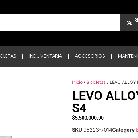
R
ICLETAS
INDUMENTARIA
ACCESORIOS
MANTENI
Inicio
/
Bicicletas
/ LEVO ALLOY 
LEVO ALLO
S4
$
5,500,000.00
SKU
95223-7014
Category