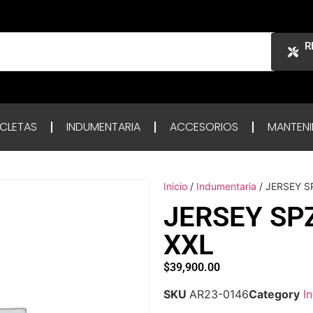
R
ICLETAS
INDUMENTARIA
ACCESORIOS
MANTENI
Inicio
/
Indumentaria
/ JERSEY S
JERSEY SP
XXL
$
39,900.00
SKU
AR23-0146
Category
I