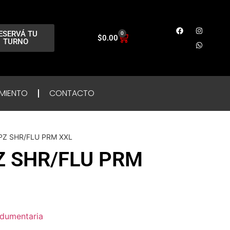
ESERVÁ TU
0
$
0.00
TURNO
MIENTO
CONTACTO
PZ SHR/FLU PRM XXL
Z SHR/FLU PRM
ndumentaria