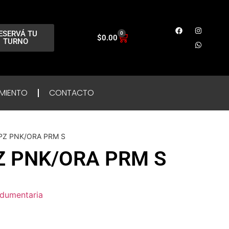
ESERVÁ TU
0
$
0.00
TURNO
MIENTO
CONTACTO
PZ PNK/ORA PRM S
Z PNK/ORA PRM S
ndumentaria