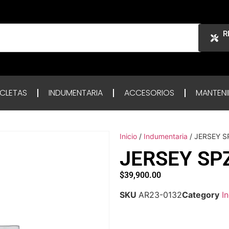
R
ICLETAS
INDUMENTARIA
ACCESORIOS
MANTENI
Inicio
/
Indumentaria
/ JERSEY S
JERSEY SP
$
39,900.00
SKU
AR23-0132
Category
I