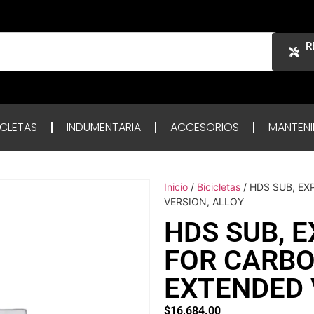
R
ICLETAS
INDUMENTARIA
ACCESORIOS
MANTENI
Inicio
/
Bicicletas
/ HDS SUB, E
VERSION, ALLOY
HDS SUB, 
FOR CARBO
EXTENDED 
$
16,684.00