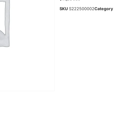
SKU
S222500002
Category