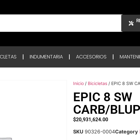
R
ICLETAS
INDUMENTARIA
ACCESORIOS
MANTENI
Inicio
/
Bicicletas
/ EPIC 8 SW C
EPIC 8 SW
CARB/BLUP
$
20,931,624.00
SKU
90326-0004
Category