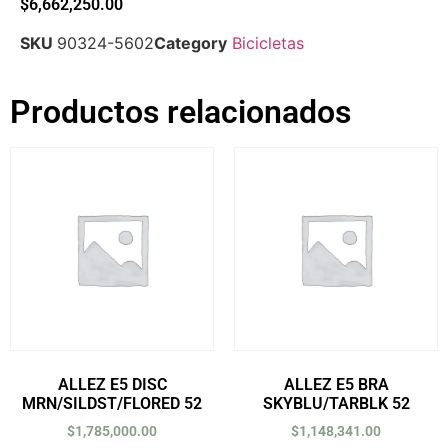
$
6,662,250.00
SKU
90324-5602
Category
Bicicletas
Productos relacionados
ALLEZ E5 DISC
ALLEZ E5 BRA
MRN/SILDST/FLORED 52
SKYBLU/TARBLK 52
$
1,785,000.00
$
1,148,341.00