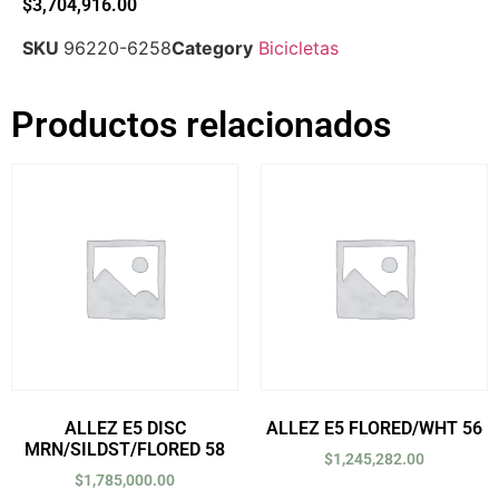
$
3,704,916.00
SKU
96220-6258
Category
Bicicletas
Productos relacionados
ALLEZ E5 DISC
ALLEZ E5 FLORED/WHT 56
MRN/SILDST/FLORED 58
$
1,245,282.00
$
1,785,000.00