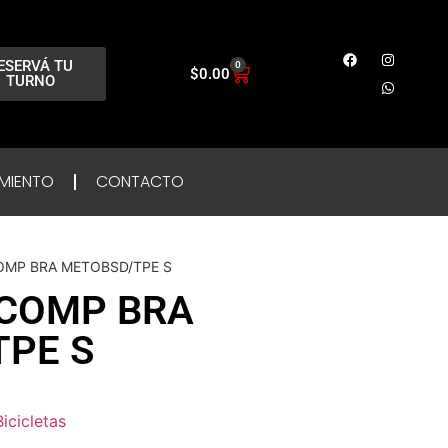
ESERVÁ TU
0
$
0.00
TURNO
MIENTO
CONTACTO
COMP BRA METOBSD/TPE S
 COMP BRA
PE S
Bicicletas