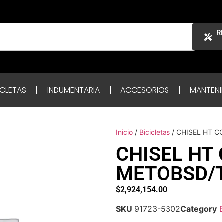
R
ICLETAS
INDUMENTARIA
ACCESORIOS
MANTENI
Inicio
/
Bicicletas
/ CHISEL HT 
CHISEL HT
METOBSD/T
$
2,924,154.00
SKU
91723-5302
Category