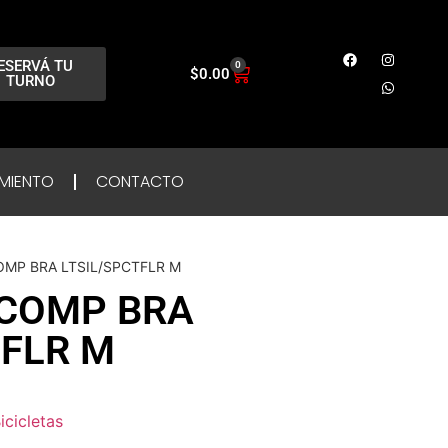
ESERVÁ TU
0
$
0.00
TURNO
MIENTO
CONTACTO
OMP BRA LTSIL/SPCTFLR M
 COMP BRA
TFLR M
icicletas