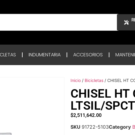
R
ICLETAS
INDUMENTARIA
ACCESORIOS
MANTENI
Inicio
/
Bicicletas
/ CHISEL HT C
CHISEL HT
LTSIL/SPC
$
2,511,642.00
SKU
91722-5103
Category
B