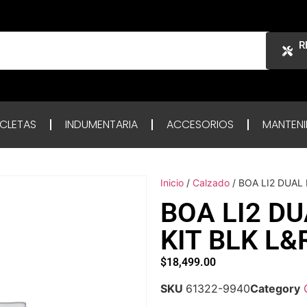
R
ICLETAS
INDUMENTARIA
ACCESORIOS
MANTENI
Inicio
/
Calzado
/ BOA LI2 DUAL
BOA LI2 DU
KIT BLK L&
$
18,499.00
SKU
61322-9940
Category