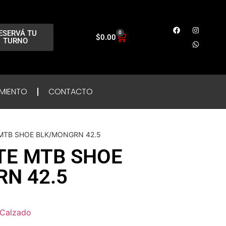
ESERVÁ TU
0
$
0.00
TURNO
MIENTO
CONTACTO
 MTB SHOE BLK/MONGRN 42.5
ITE MTB SHOE
N 42.5
Calzado