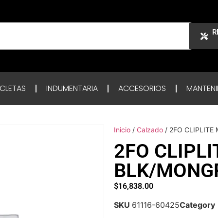
R
ICLETAS
INDUMENTARIA
ACCESORIOS
MANTENI
Inicio
/
Calzado
/ 2FO CLIPLITE
2FO CLIPL
BLK/MONGR
$
16,838.00
SKU
61116-60425
Category