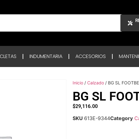
R
ICLETAS
INDUMENTARIA
ACCESORIOS
MANTENI
Inicio
/
Calzado
/ BG SL FOOTBE
BG SL FOOT
$
29,116.00
SKU
613E-9344
Category
C