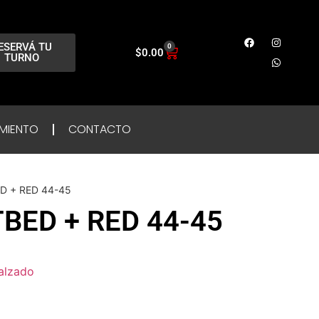
ESERVÁ TU
0
$
0.00
TURNO
MIENTO
CONTACTO
D + RED 44-45
BED + RED 44-45
alzado