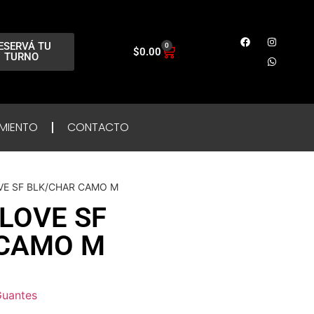
ESERVÁ TU
0
$
0.00
TURNO
MIENTO
CONTACTO
VE SF BLK/CHAR CAMO M
GLOVE SF
 CAMO M
uantes