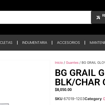
R
ICLETAS
INDUMENTARIA
ACCESORIOS
MANTENI
Inicio
/
Guantes
/ BG GRAIL GLO
BG GRAIL 
BLK/CHAR
$
8,050.00
SKU
67019-1203
Category
G