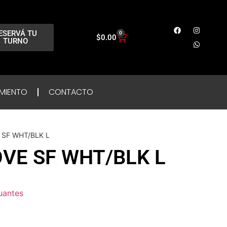
ESERVÁ TU
0
$
0.00
TURNO
MIENTO
CONTACTO
 SF WHT/BLK L
OVE SF WHT/BLK L
uantes