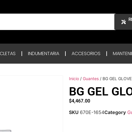
R
ICLETAS
INDUMENTARIA
ACCESORIOS
MANTENI
Inicio
/
Guantes
/ BG GEL GLOVE
BG GEL GL
$
4,467.00
SKU
670E-1654
Category
G