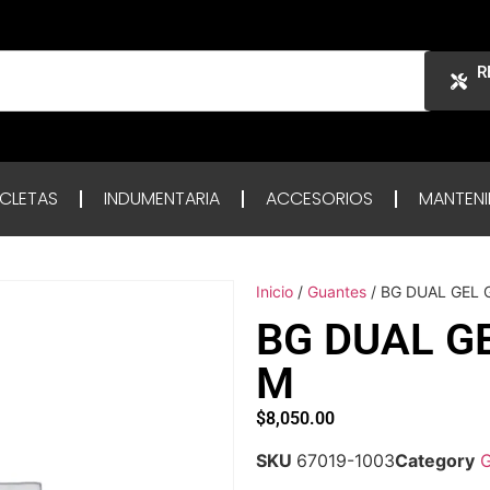
R
ICLETAS
INDUMENTARIA
ACCESORIOS
MANTENI
Inicio
/
Guantes
/ BG DUAL GEL 
BG DUAL G
M
$
8,050.00
SKU
67019-1003
Category
G