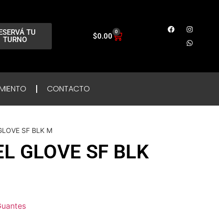
ESERVÁ TU
0
$
0.00
TURNO
MIENTO
CONTACTO
GLOVE SF BLK M
EL GLOVE SF BLK
uantes