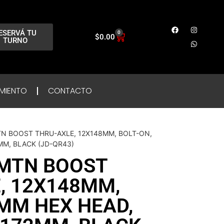
ESERVÁ TU
0
$
0.00
TURNO
MIENTO
CONTACTO
TN BOOST THRU-AXLE, 12X148MM, BOLT-ON,
MM, BLACK (JD-QR43)
 MTN BOOST
, 12X148MM,
6MM HEX HEAD,