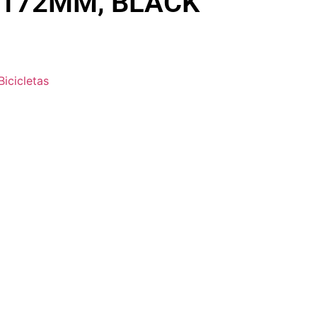
172MM, BLACK
Bicicletas