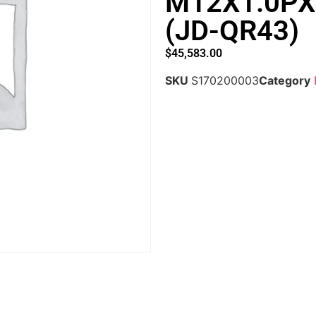
M12X1.0PX
(JD-QR43)
$
45,583.00
SKU
S170200003
Category