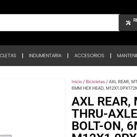
R
ICLETAS
INDUMENTARIA
ACCESORIOS
MANTENI
Inicio
/
Bicicletas
/ AXL REAR, M
6MM HEX HEAD, M12X1.0PX172
AXL REAR,
THRU-AXLE
BOLT-ON, 