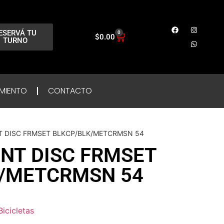
ESERVÁ TU
0
$
0.00
TURNO
MIENTO
CONTACTO
NT DISC FRMSET BLKCP/BLK/METCRMSN 54
INT DISC FRMSET
K/METCRMSN 54
Bicicletas