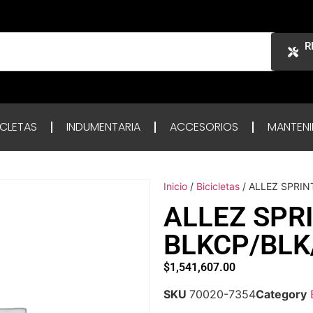
R
ICLETAS
INDUMENTARIA
ACCESORIOS
MANTENI
Inicio
/
Bicicletas
/ ALLEZ SPRI
ALLEZ SPR
BLKCP/BL
$
1,541,607.00
SKU
70020-7354
Category