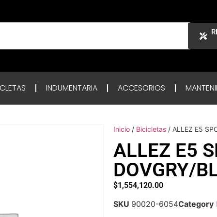
R
ICLETAS
INDUMENTARIA
ACCESORIOS
MANTENI
Inicio
/
Bicicletas
/ ALLEZ E5 SP
ALLEZ E5 
DOVGRY/BL
$
1,554,120.00
SKU
90020-6054
Category