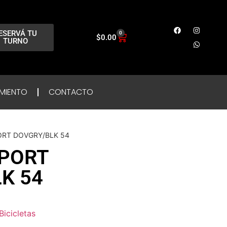
ESERVÁ TU
0
$
0.00
TURNO
MIENTO
CONTACTO
ORT DOVGRY/BLK 54
SPORT
K 54
Bicicletas