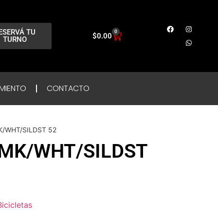
ESERVÁ TU
0
$
0.00
TURNO
MIENTO
CONTACTO
K/WHT/SILDST 52
SMK/WHT/SILDST
Bicicletas