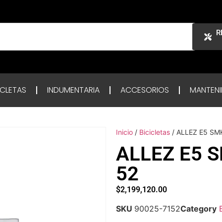
R
ICLETAS
INDUMENTARIA
ACCESORIOS
MANTENI
Inicio
/
Bicicletas
/ ALLEZ E5 SM
ALLEZ E5 
52
$
2,199,120.00
SKU
90025-7152
Category